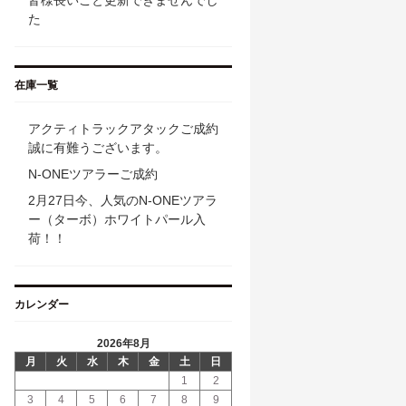
皆様長いこと更新できませんでし
た
在庫一覧
アクティトラックアタックご成約
誠に有難うございます。
N-ONEツアラーご成約
2月27日今、人気のN-ONEツアラ
ー（ターボ）ホワイトパール入
荷！！
カレンダー
2026年8月
月
火
水
木
金
土
日
1
2
3
4
5
6
7
8
9