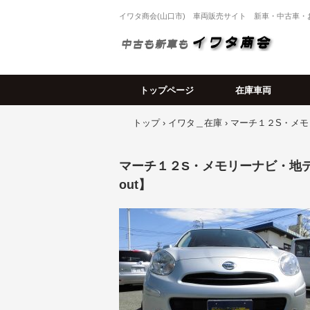
イワタ商会(山口市) 車両販売サイト 新車・中古車
トップページ
在庫車両
トップ
›
イワタ＿在庫
›
マーチ１２S・メモリ
マーチ１２S・メモリーナビ・地デジ・
out】