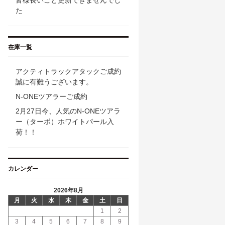
皆様長いこと更新できませんでし
た
在庫一覧
アクティトラックアタックご成約
誠に有難うございます。
N-ONEツアラーご成約
2月27日今、人気のN-ONEツアラ
ー（ターボ）ホワイトパール入
荷！！
カレンダー
2026年8月
月
火
水
木
金
土
日
1
2
3
4
5
6
7
8
9